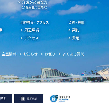
介護が必要な方
(介護居室のご案内)
周辺環境・アクセス
契約・費用
事
周辺環境
契約
アクセス
費用
空室情報
お知らせ
お便り
よくある質問
料請求
見学希望