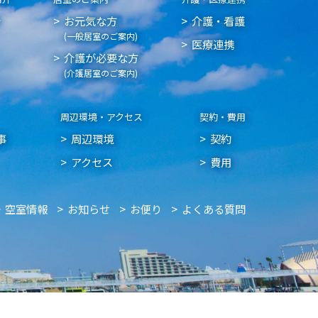
介
お元気な方
介護・看護
(一般居室のご案内)
医療連携
介護が必要な方
(介護居室のご案内)
周辺環境・アクセス
契約・費用
事
周辺環境
契約
アクセス
費用
空室情報
お知らせ
お便り
よくある質問