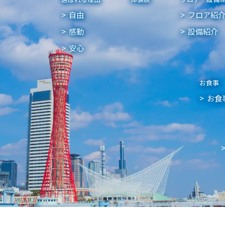
自由
フロア紹
感動
設備紹介
安心
お食事
お食