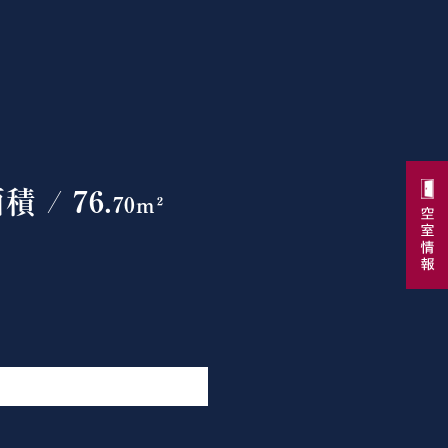
 / 76.
70m²