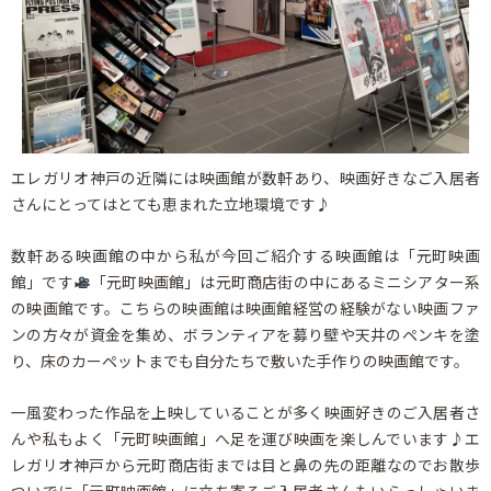
エレガリオ神戸の近隣には映画館が数軒あり、映画好きなご入居者
さんにとってはとても恵まれた立地環境です♪
数軒ある映画館の中から私が今回ご紹介する映画館は「元町映画
館」です
「元町映画館」は元町商店街の中にあるミニシアター系
の映画館です。こちらの映画館は映画館経営の経験がない映画ファ
ンの方々が資金を集め、ボランティアを募り壁や天井のペンキを塗
り、床のカーペットまでも自分たちで敷いた手作りの映画館です。
一風変わった作品を上映していることが多く映画好きのご入居者さ
んや私もよく「元町映画館」へ足を運び映画を楽しんでいます♪エ
レガリオ神戸から元町商店街までは目と鼻の先の距離なのでお散歩
ついでに「元町映画館」に立ち寄るご入居者さんもいらっしゃいま