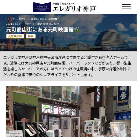
>
トップ
>
お便り
> 元町商店街にある元町映画館
2021/08/08
テーマ：周辺環境のご紹介
元町商店街にある元町映画館
元町映画館
神戸
エレガリオ神戸は神戸市中央区海岸通に位置する介護付き有料老人ホームで
す。近隣には大丸神戸店や元町商店街、ハーバーランドなどがあり、都市型生
活を楽しみたいシニアの方にはうってつけの住環境の中、手厚い介護体制やこ
だわりの食事で安心のシニアライフをサポートします。