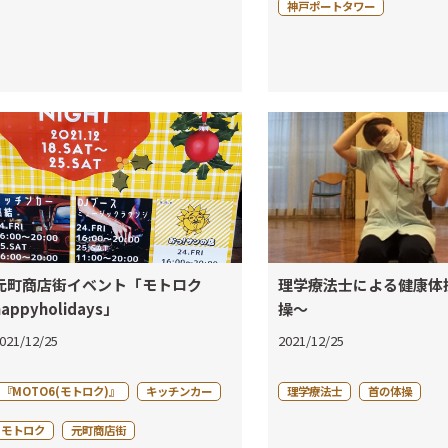
神戸ポートタワー
元町商店街イベント「モトロク
理学療法士による健康体
happyholidays」
操～
021/12/25
2021/12/25
『MOTO6(モトロク)』
キッチンカー
理学療法士
首の体操
モトロク
元町商店街