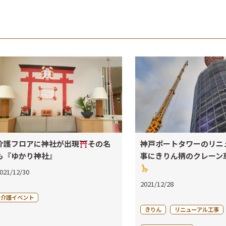
介護フロアに神社が出現
その名
神戸ポートタワーのリニ
も『ゆかり神社』
事にきりん柄のクレーン
021/12/30
2021/12/28
介護イベント
きりん
リニューアル工事