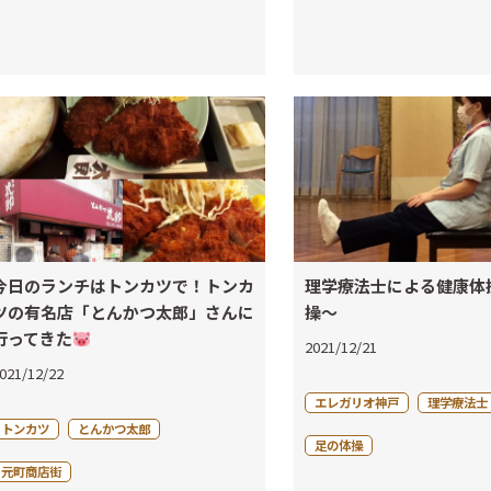
今日のランチはトンカツで！トンカ
理学療法士による健康体
ツの有名店「とんかつ太郎」さんに
操～
行ってきた
2021/12/21
021/12/22
エレガリオ神戸
理学療法士
トンカツ
とんかつ太郎
足の体操
元町商店街