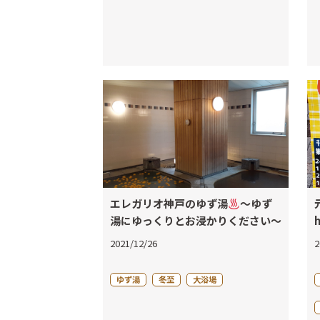
エレガリオ神戸のゆず湯
～ゆず
湯にゆっくりとお浸かりください～
2021/12/26
2
ゆず湯
冬至
大浴場