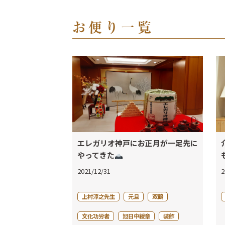
お便り一覧
エレガリオ神戸にお正月が一足先に
やってきた
2021/12/31
2
上村淳之先生
元旦
双鶴
文化功労者
旭日中綬章
装飾