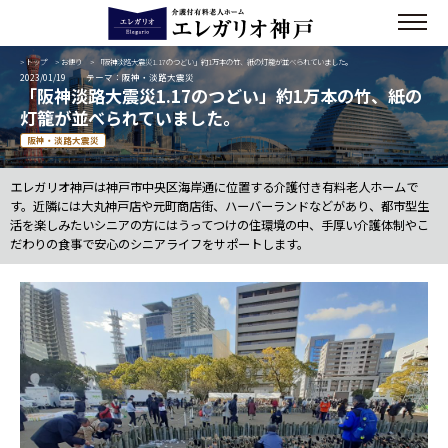
>
トップ
>
お便り
> 「阪神淡路大震災1.17のつどい」約1万本の竹、紙の灯籠が並べられていました。
2023/01/19
テーマ：阪神・淡路大震災
「阪神淡路大震災1.17のつどい」約1万本の竹、紙の
灯籠が並べられていました。
阪神・淡路大震災
エレガリオ神戸は神戸市中央区海岸通に位置する介護付き有料老人ホームで
す。近隣には大丸神戸店や元町商店街、ハーバーランドなどがあり、都市型生
活を楽しみたいシニアの方にはうってつけの住環境の中、手厚い介護体制やこ
だわりの食事で安心のシニアライフをサポートします。