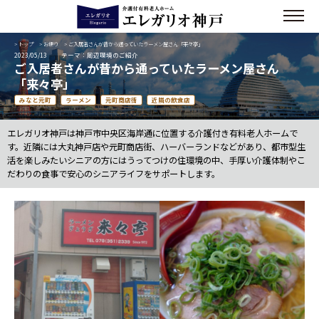
>
トップ
>
お便り
> ご入居者さんが昔から通っていたラーメン屋さん「来々亭」
2023/05/13
テーマ：周辺環境のご紹介
ご入居者さんが昔から通っていたラーメン屋さん
「来々亭」
みなと元町
ラーメン
元町商店街
近隣の飲食店
エレガリオ神戸は神戸市中央区海岸通に位置する介護付き有料老人ホームで
す。近隣には大丸神戸店や元町商店街、ハーバーランドなどがあり、都市型生
活を楽しみたいシニアの方にはうってつけの住環境の中、手厚い介護体制やこ
だわりの食事で安心のシニアライフをサポートします。