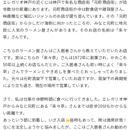
エレガリオ神戸の近くには神戸で有名な商店街「元町商店街」が徒
歩数分の距離にあります。元町商店街の中は飲食店や雑貨屋さん、
映画館など幅広いジャンルのお店が建ち並んでいます。その「元町
商店街」から少しだけ海側に向かったところの、みなと元町に地元
民に人気のラーメン屋さんがあります。そのお店の名前は「来々
亭」さんです。
こちらのラーメン屋さんはご入居者さんから教えていただいたお店
です。実はこちらの「来々亭」さんは1972年に創業され、かれこれ
50年以上続くお店なんだとか。ご入居者さんも若い時によく「来々
亭」さんでラーメンとやきめしを食べたとおっしゃっておりまし
た。元々は元町高架下で営業していたお店ですが、高架下の再開発
により立ち退き、現在の場所で営業しています。
さて、私は仕事の休憩時間に食べに行ってきました。エレガリオ神
戸からみなと元町にある「来々亭」さんまでは徒歩10分もかからな
い距離です。
あっという間に到着し、いざ入店
昼時もあって、席は満席状態！
なにを注文しようかと悩みましたが、ここはご入居者さんお勧めの