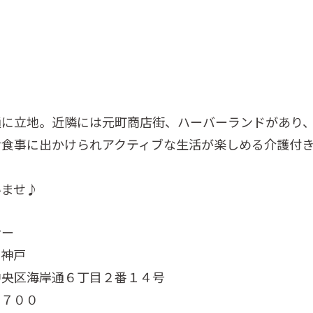
通に立地。近隣には元町商店街、ハーバーランドがあり
お食事に出かけられアクティブな生活が楽しめる介護付
いませ♪
ナー
オ神戸
中央区海岸通６丁目２番１４号
７７００