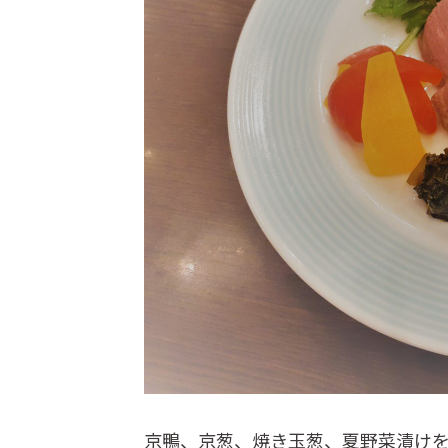
京鴨、京葱、焼き玉葱、夏野菜漬け