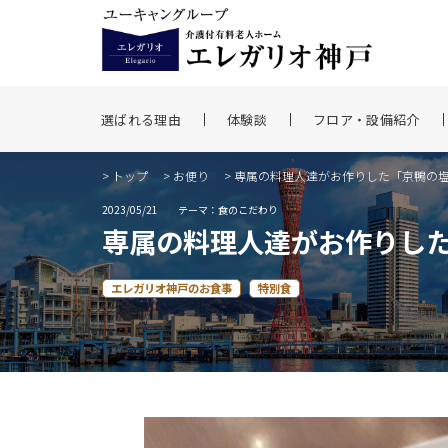
選ばれる理由
体験談
フロア・設備紹介
>
トップ
>
お便り
> 専属の料理人達がお作りした「京鴨の
2023/05/21
テーマ：食のこだわり
専属の料理人達がお作りし
エレガリオ神戸のお食事
特別食