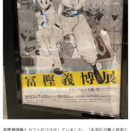
冨樫義博展とカフェがコラボしていました。「氷泪石が繋ぐ飛影と