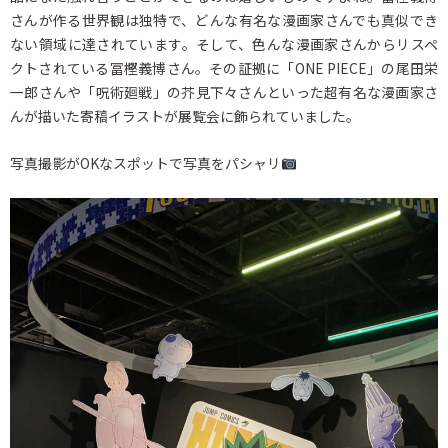
さんが作る世界観は独特で、どんな有名な漫画家さんでも真似でき
ない領域に達されています。そして、色んな漫画家さんからリスペ
クトされている冨樫義博さん。その証拠に「ONE PIECE」の尾田栄
一郎さんや「呪術廻戦」の芥見下々さんといった超有名な漫画家さ
んが描いた寄稿イラストが展覧会に飾られていました。
写真撮影がOKなスポットで写真をパシャリ