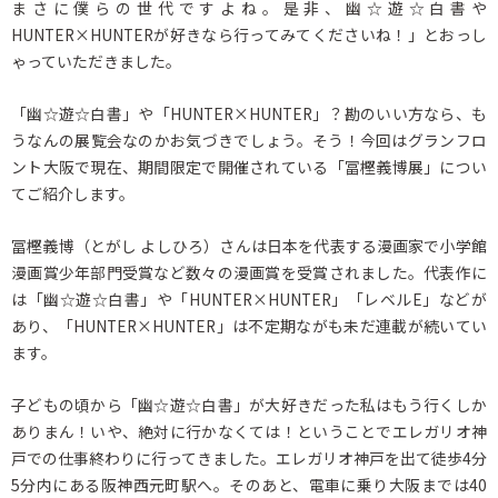
まさに僕らの世代ですよね。是非、幽☆遊☆白書や
HUNTER×HUNTERが好きなら行ってみてくださいね！」とおっし
ゃっていただきました。
「幽☆遊☆白書」や「HUNTER×HUNTER」？勘のいい方なら、も
うなんの展覧会なのかお気づきでしょう。そう！今回はグランフロ
ント大阪で現在、期間限定で開催されている「冨樫義博展」につい
てご紹介します。
冨樫義博（とがし よしひろ）さんは日本を代表する漫画家で小学館
漫画賞少年部門受賞など数々の漫画賞を受賞されました。代表作に
は「幽☆遊☆白書」や「HUNTER×HUNTER」「レベルE」などが
あり、「HUNTER×HUNTER」は不定期ながも未だ連載が続いてい
ます。
子どもの頃から「幽☆遊☆白書」が大好きだった私はもう行くしか
ありまん！いや、絶対に行かなくては！ということでエレガリオ神
戸での仕事終わりに行ってきました。エレガリオ神戸を出て徒歩4分
5分内にある阪神西元町駅へ。そのあと、電車に乗り大阪までは40