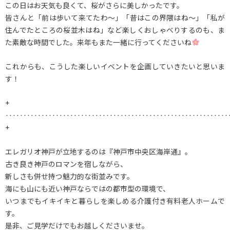
この日はお天気も良くて、桜がさらに美しかったです。
皆さんと「前は歩いて来てたわ～」「昔はこの界隈はね～」「私が
住んでたところの桜並木はね」など楽しくおしゃべりするのも、ま
た素敵な時間でした。来年もまた一緒に行ってくださいね
これからも、こうした楽しいイベントを企画していきたいと思いま
す！
+
‥‥‥‥‥‥‥‥‥‥‥‥‥‥‥‥‥‥‥‥‥‥‥‥‥‥‥‥‥‥‥
+
エレガリオ神戸が立地するのは『神戸市中央区海岸通』。
古き良き神戸のロマンを宿しながら、
新しさも併せ持つ魅力的な街並みです。
海にも山にも近い神戸ならではの都市型の環境で、
いつまでもイキイキと暮らしを楽しめる介護付き有料老人ホームで
す。
是非、ご見学だけでもお越しくださいませ。