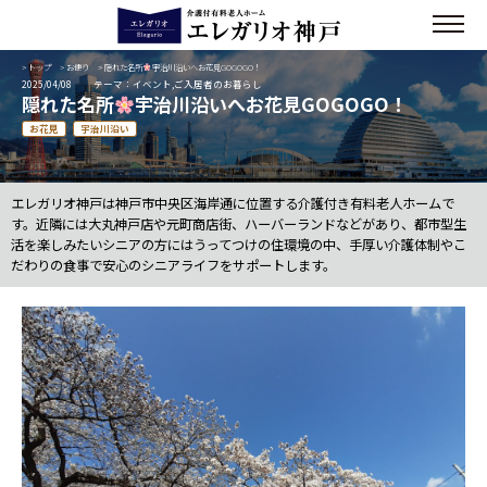
>
トップ
>
お便り
> 隠れた名所
宇治川沿いへお花見GOGOGO！
2025/04/08
テーマ：イベント,ご入居者のお暮らし
隠れた名所
宇治川沿いへお花見GOGOGO！
お花見
宇治川沿い
エレガリオ神戸は神戸市中央区海岸通に位置する介護付き有料老人ホームで
す。近隣には大丸神戸店や元町商店街、ハーバーランドなどがあり、都市型生
活を楽しみたいシニアの方にはうってつけの住環境の中、手厚い介護体制やこ
だわりの食事で安心のシニアライフをサポートします。