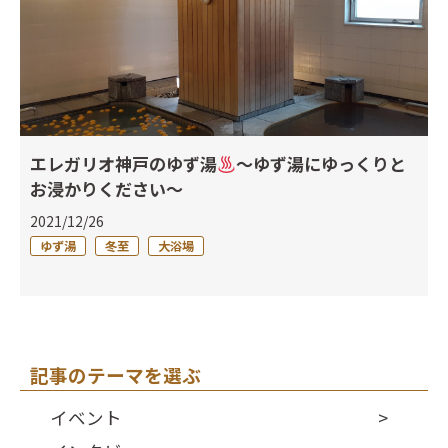
エレガリオ神戸のゆず湯
～ゆず湯にゆっくりと
お浸かりください～
2021/12/26
ゆず湯
冬至
大浴場
記事のテーマを選ぶ
イベント