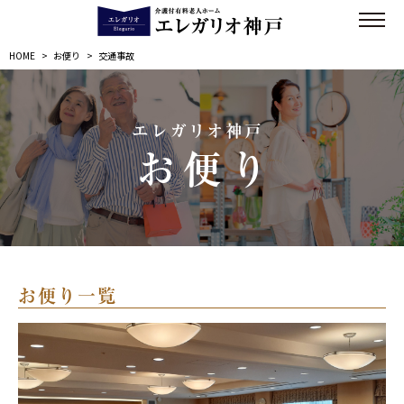
HOME
>
お便り
>
交通事故
エレガリオ神戸
お便り
お便り一覧