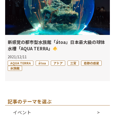
新感覚の都市型水族館「átoa」日本最大級の球体
水槽「AQUA TERRA」
2021/12/11
AQUA TERRA
átoa
アトア
三宮
奇跡の惑星
水族館
記事のテーマを選ぶ
イベント