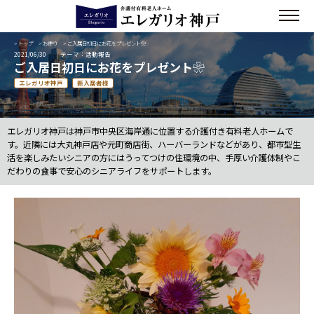
>
トップ
>
お便り
> ご入居日初日にお花をプレゼント❀
2021/06/30
テーマ：活動報告
ご入居日初日にお花をプレゼント❀
エレガリオ神戸
新入居者様
エレガリオ神戸は神戸市中央区海岸通に位置する介護付き有料老人ホームで
す。近隣には大丸神戸店や元町商店街、ハーバーランドなどがあり、都市型生
活を楽しみたいシニアの方にはうってつけの住環境の中、手厚い介護体制やこ
だわりの食事で安心のシニアライフをサポートします。