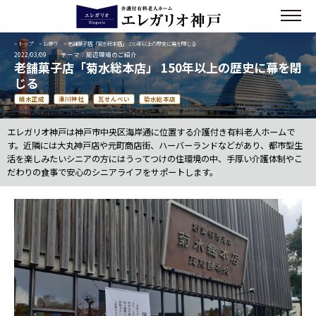
>
トップ
>
お便り
> 老舗菓子店「菊水総本店」 150年以上の歴史に幕を閉じる
2022/03/09
テーマ：周辺環境のご紹介
老舗菓子店「菊水総本店」 150年以上の歴史に幕を閉
じる
楠木正成
湊川神社
瓦せんべい
菊水総本店
エレガリオ神戸は神戸市中央区海岸通に位置する介護付き有料老人ホームで
す。近隣には大丸神戸店や元町商店街、ハーバーランドなどがあり、都市型生
活を楽しみたいシニアの方にはうってつけの住環境の中、手厚い介護体制やこ
だわりの食事で安心のシニアライフをサポートします。