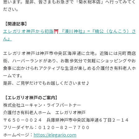
思います。是非、皆さまもお急ぎで「菊水総本店」へ行ってみてく
ださい。
【関連記事】
エレガリオ神戸から初詣
『湊川神社』=『楠公（なんこう）さ
ん』
エレガリオ神戸は神戸市中央区海岸通に立地。近隣には元町商店
街、ハーバーランドがあり、お散歩気分で気軽にショッピングやお
食事に出かけられアクティブな生活が楽しめる介護付き有料老人ホ
ームです。
是非、ご見学だけでもお越しくださいませ♪
【エレガリオ神戸のご案内】
株式会社ユーキャン・ライフパートナー
介護付き有料老人ホーム エレガリオ神戸
〒６５０－００２４ 兵庫県神戸市中央区海岸通６丁目２－１４
フリーダイヤル：０１２０－８２－７７００
ホームページ：
https://elegario.com