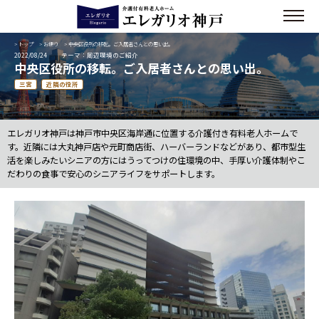
>
トップ
>
お便り
> 中央区役所の移転。ご入居者さんとの思い出。
2022/08/24
テーマ：周辺環境のご紹介
中央区役所の移転。ご入居者さんとの思い出。
三宮
近隣の役所
エレガリオ神戸は神戸市中央区海岸通に位置する介護付き有料老人ホームで
す。近隣には大丸神戸店や元町商店街、ハーバーランドなどがあり、都市型生
活を楽しみたいシニアの方にはうってつけの住環境の中、手厚い介護体制やこ
だわりの食事で安心のシニアライフをサポートします。