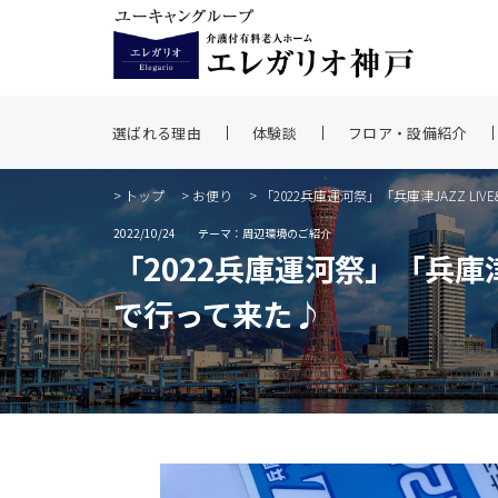
選ばれる理由
体験談
フロア・設備紹介
>
トップ
>
お便り
> 「2022兵庫運河祭」「兵庫津JAZZ
2022/10/24
テーマ：周辺環境のご紹介
「2022兵庫運河祭」「兵庫
で行って来た♪