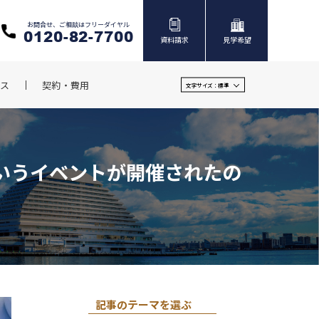
お問合せ、ご相談はフリーダイヤル
0120-82-7700
資料請求
見学希望
ス
契約・費用
文字サイズ：
標準
」というイベントが開催されたの
記事のテーマを選ぶ