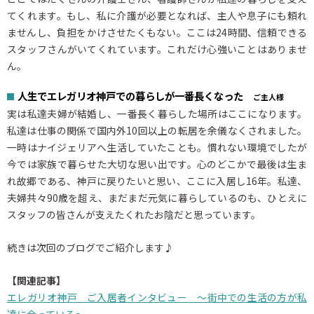
てくれます。もし、私に介護が必要となれば、主人や息子にも頼れ
ませんし、負担をかけさせたくもない。ここは24時間、信頼できる
スタッフさんがいてくれています。これだけ心強いことはありませ
ん。
人生でエレガリオ神戸での暮らしが一番長くなった
ご主人様
実は私達夫婦が結婚し、一番長く暮らした場所はここになります。
私達は仕事の関係で国内外10回以上の転居を余儀なくされました。
一時はナイジェリアへ生活していたことも。慣れない環境でしたが
今では家族で暮らせた大切な思い出です。心のどこかで最後は生ま
れ故郷である、神戸に戻りたいと思い、ここに入居し16年。私達、
夫婦共々90歳を超え、まだまだ元気に暮らしているのも、ひとえに
スタッフの皆さんが支えたくれたお陰だと思っています。
続きは次回のブログでご紹介します♪
【関連記事】
エレガリオ神戸 ご入居者インタビュー ～街中での生活の方が私
達に合っている～