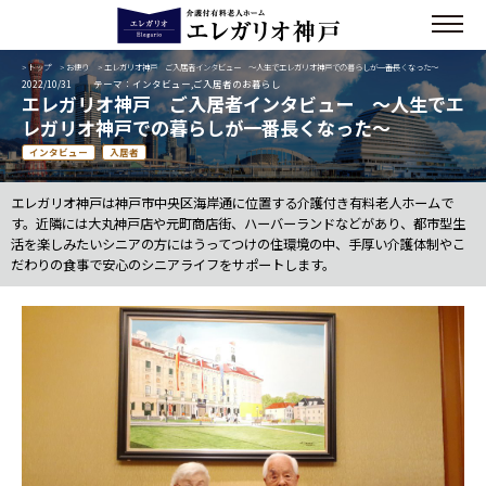
>
トップ
>
お便り
> エレガリオ神戸 ご入居者インタビュー ～人生でエレガリオ神戸での暮らしが一番長くなった～
2022/10/31
テーマ：インタビュー,ご入居者のお暮らし
エレガリオ神戸 ご入居者インタビュー ～人生でエ
レガリオ神戸での暮らしが一番長くなった～
インタビュー
入居者
エレガリオ神戸は神戸市中央区海岸通に位置する介護付き有料老人ホームで
す。近隣には大丸神戸店や元町商店街、ハーバーランドなどがあり、都市型生
活を楽しみたいシニアの方にはうってつけの住環境の中、手厚い介護体制やこ
だわりの食事で安心のシニアライフをサポートします。