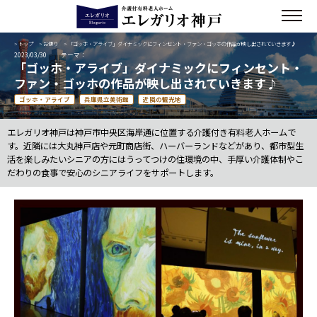
>
トップ
>
お便り
> 「ゴッホ・アライブ」ダイナミックにフィンセント・ファン・ゴッホの作品が映し出されていきます♪
2023/03/30
テーマ：
「ゴッホ・アライブ」ダイナミックにフィンセント・
ファン・ゴッホの作品が映し出されていきます♪
ゴッホ・アライブ
兵庫県立美術館
近隣の観光地
エレガリオ神戸は神戸市中央区海岸通に位置する介護付き有料老人ホームで
す。近隣には大丸神戸店や元町商店街、ハーバーランドなどがあり、都市型生
活を楽しみたいシニアの方にはうってつけの住環境の中、手厚い介護体制やこ
だわりの食事で安心のシニアライフをサポートします。