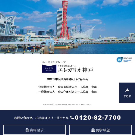
神戸市中央区海岸通6丁目2番14号
公益社団法人 全国有料老人ホーム協会 会員
一般社団法人 全国介護付きホーム協会 会員
Copyright(C) U-CAN LIFEPARTNER ALL RIGHTS RESERVED.
0120-82-7700
お問い合わせ、ご相談はフリーダイヤル
資料請求
見学希望