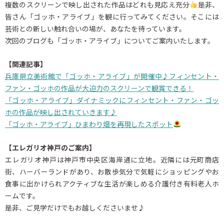
複数のスクリーンで映し出された作品はどれも見応え充分
是非、
皆さん「ゴッホ・アライブ」を観に行ってみてください。そこには
芸術との新しい触れ合いの場が、あなたを待っています。
次回のブログも「ゴッホ・アライブ」についてご案内いたします。
【関連記事】
兵庫県立美術館で「ゴッホ・アライブ」が開催中♪フィンセント・
ファン・ゴッホの作品が大迫力のスクリーンで観賞できる！
「ゴッホ・アライブ」ダイナミックにフィンセント・ファン・ゴッ
ホの作品が映し出されていきます♪
「ゴッホ・アライブ」ひまわり畑を再現したスポット
【エレガリオ神戸のご案内】
エレガリオ神戸は神戸市中央区海岸通に立地。近隣には元町商店
街、ハーバーランドがあり、お散歩気分で気軽にショッピングやお
食事に出かけられアクティブな生活が楽しめる介護付き有料老人ホ
ームです。
是非、ご見学だけでもお越しくださいませ♪