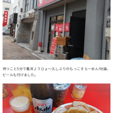
待つこと5分で着丼♪うひょ～久しぶりのもっこすらーめん!勿論、
ビールも付けました。