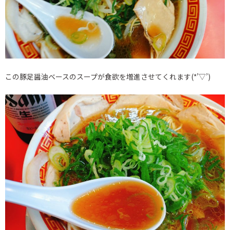
この豚足醤油ベースのスープが食欲を増進させてくれます(*’▽’)