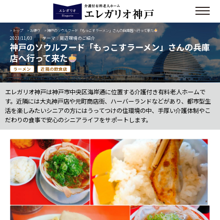
>
トップ
>
お便り
> 神戸のソウルフード「もっこすラーメン」さんの兵庫店へ行って来た
2023/11/03
テーマ：周辺環境のご紹介
神戸のソウルフード「もっこすラーメン」さんの兵庫
店へ行って来た
ラーメン
近隣の飲食店
エレガリオ神戸は神戸市中央区海岸通に位置する介護付き有料老人ホームで
す。近隣には大丸神戸店や元町商店街、ハーバーランドなどがあり、都市型生
活を楽しみたいシニアの方にはうってつけの住環境の中、手厚い介護体制やこ
だわりの食事で安心のシニアライフをサポートします。