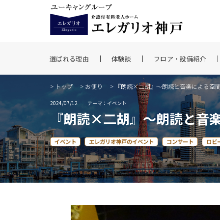
選ばれる理由
体験談
フロア・設備紹介
>
トップ
>
お便り
> 『朗読×二胡』～朗読と音楽による空
2024/07/12
テーマ：イベント
『朗読×二胡』～朗読と音
イベント
エレガリオ神戸のイベント
コンサート
ロビ