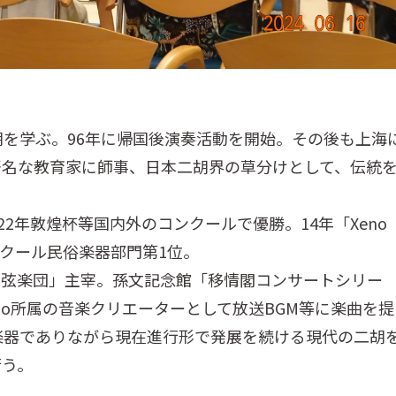
胡を学ぶ。96年に帰国後演奏活動を開始。その後も上海
著名な教育家に師事、日本二胡界の草分けとして、伝統
。
22年敦煌杯等国内外のコンクールで優勝。14年「Xeno
コンクール民俗楽器部門第1位。
尾弦楽団」主宰。孫文記念館「移情閣コンサートシリー
udio所属の音楽クリエーターとして放送BGM等に楽曲を提
楽器でありながら現在進行形で発展を続ける現代の二胡
行う。