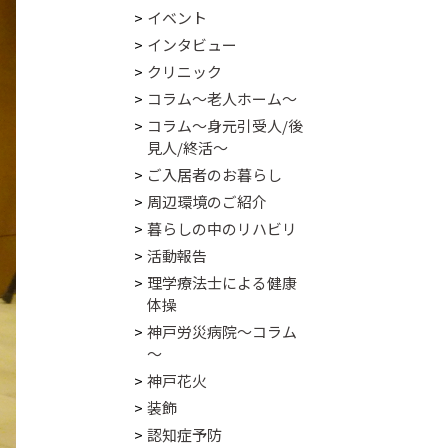
イベント
インタビュー
クリニック
コラム～老人ホーム～
コラム～身元引受人/後
見人/終活～
ご入居者のお暮らし
周辺環境のご紹介
暮らしの中のリハビリ
活動報告
理学療法士による健康
体操
神戸労災病院～コラム
～
神戸花火
装飾
認知症予防