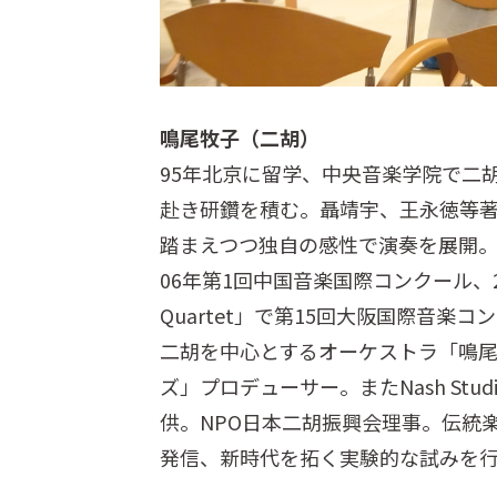
鳴尾牧子（二胡）
95年北京に留学、中央音楽学院で二
赴き研鑽を積む。聶靖宇、王永徳等
踏まえつつ独自の感性で演奏を展開
06年第1回中国音楽国際コンクール、
Quartet」で第15回大阪国際音楽
二胡を中心とするオーケストラ「鳴
ズ」プロデューサー。またNash St
供。NPO日本二胡振興会理事。伝統
発信、新時代を拓く実験的な試みを