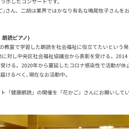
コラボしたコンサートです。
ご｣さん、二胡は業界ではかなり有名な鳴尾牧子さんを
、朗読ピアノ)
師達の教室で学習した朗読を社会福祉に役立てたいという発
活動に対し中央区社会福祉協議会から表彰を受ける。2014
受ける。2020年から蔓延したコロナ感染性で活動が休
届けるべく､現在なお活動中。
ント「健康朗読」の開催を「花かご」さんにお願いして