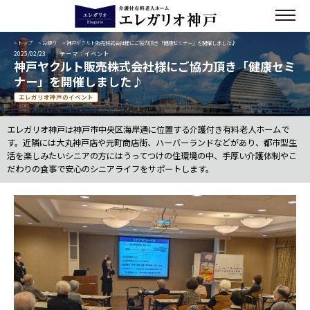
>
トップ
>
お便り
> 神戸ヤクルト販売株式会社様にご協力頂き「健康セミナー」を開催しました♪
2025/02/23
テーマ：イベント
神戸ヤクルト販売株式会社様にご協力頂き「健康セミ
ナー」を開催しました♪
エレガリオ神戸のイベント
エレガリオ神戸は神戸市中央区海岸通に位置する介護付き有料老人ホームで
す。近隣には大丸神戸店や元町商店街、ハーバーランドなどがあり、都市型生
活を楽しみたいシニアの方にはうってつけの住環境の中、手厚い介護体制やこ
だわりの食事で安心のシニアライフをサポートします。