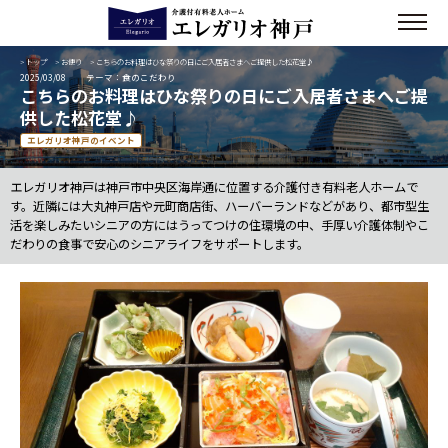
>
トップ
>
お便り
> こちらのお料理はひな祭りの日にご入居者さまへご提供した松花堂♪
2025/03/08
テーマ：食のこだわり
こちらのお料理はひな祭りの日にご入居者さまへご提
供した松花堂♪
エレガリオ神戸のイベント
エレガリオ神戸は神戸市中央区海岸通に位置する介護付き有料老人ホームで
す。近隣には大丸神戸店や元町商店街、ハーバーランドなどがあり、都市型生
活を楽しみたいシニアの方にはうってつけの住環境の中、手厚い介護体制やこ
だわりの食事で安心のシニアライフをサポートします。