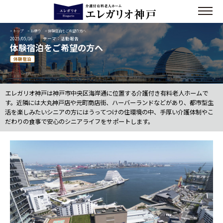
>
トップ
>
お便り
> 体験宿泊をご希望の方へ
2025/05/16
テーマ：活動報告
体験宿泊をご希望の方へ
体験宿泊
エレガリオ神戸は神戸市中央区海岸通に位置する介護付き有料老人ホームで
す。近隣には大丸神戸店や元町商店街、ハーバーランドなどがあり、都市型生
活を楽しみたいシニアの方にはうってつけの住環境の中、手厚い介護体制やこ
だわりの食事で安心のシニアライフをサポートします。