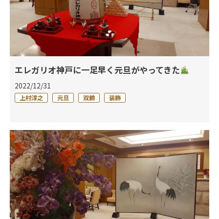
エレガリオ神戸に一足早く元旦がやってきた
2022/12/31
上村淳之
元旦
双鶴
装飾