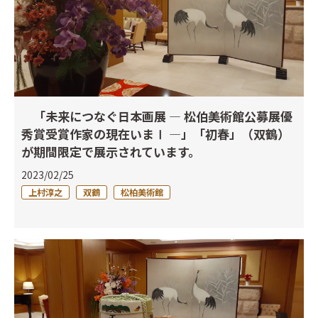
「未来につなぐ日本画展 ― 松伯美術館公募展優
秀賞受賞作家の現在いまⅠ ―」「初春」（双鶴）
が期間限定で展示されています。
2023/02/25
上村淳之
双鶴
松柏美術館