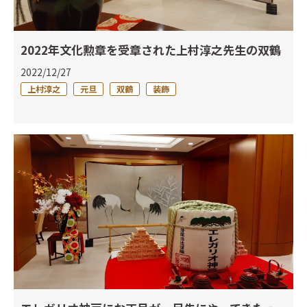
2022年文化勲章を受章された上村淳之先生の双鶴
2022/12/27
上村淳之
元旦
双鶴
装飾