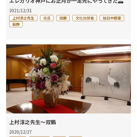
エレガリオ神戸にお正月が一足先にやってきた
2021/12/31
上村淳之先生
元旦
双鶴
文化功労者
旭日中綬章
装飾
上村淳之先生～双鶴
2020/12/27