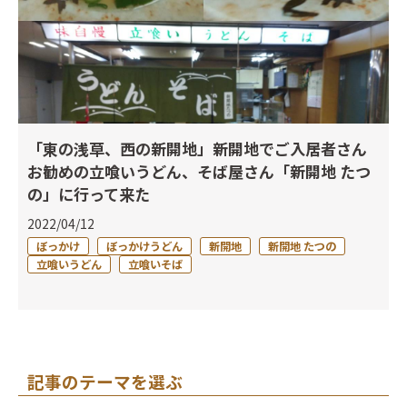
「東の浅草、西の新開地」新開地でご入居者さん
お勧めの立喰いうどん、そば屋さん「新開地 たつ
の」に行って来た
2022/04/12
ぼっかけ
ぼっかけうどん
新開地
新開地 たつの
立喰いうどん
立喰いそば
記事のテーマを選ぶ