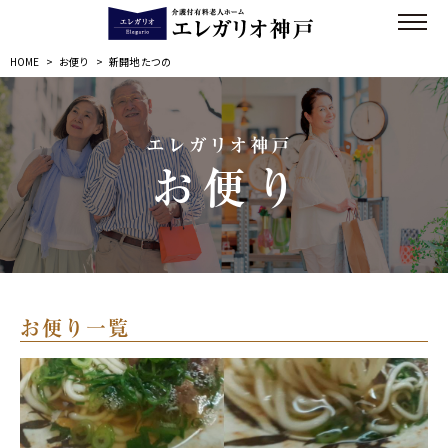
HOME
>
お便り
>
新開地 たつの
エレガリオ神戸
お便り
お便り一覧