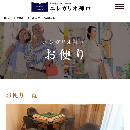
HOME
>
お便り
>
老人ホームの麻雀
エレガリオ神戸
お便り
お便り一覧