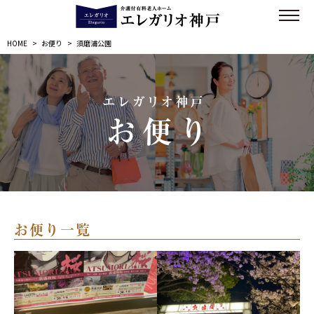
HOME
>
お便り
>
須磨浦公園
エレガリオ神戸
お便り
お便り一覧