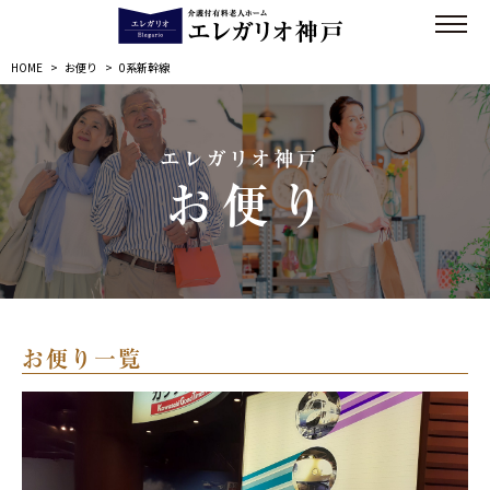
HOME
>
お便り
>
0系新幹線
エレガリオ神戸
お便り
お便り一覧