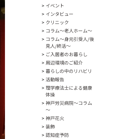
イベント
インタビュー
クリニック
コラム～老人ホーム～
コラム～身元引受人/後
見人/終活～
ご入居者のお暮らし
周辺環境のご紹介
暮らしの中のリハビリ
活動報告
理学療法士による健康
体操
神戸労災病院～コラム
～
神戸花火
装飾
認知症予防