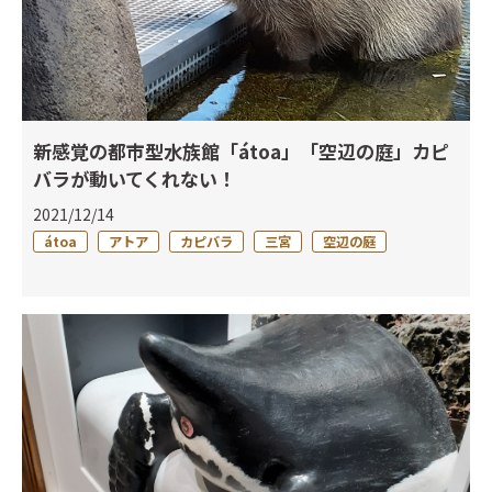
新感覚の都市型水族館「átoa」「空辺の庭」カピ
バラが動いてくれない！
2021/12/14
átoa
アトア
カピバラ
三宮
空辺の庭