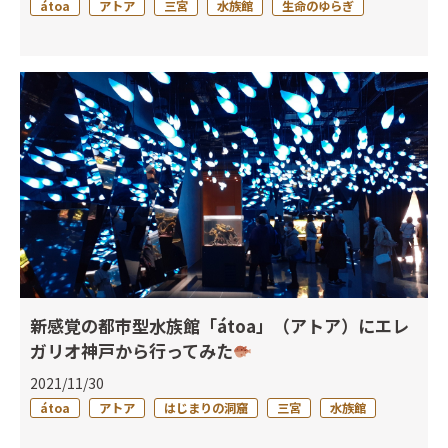
átoa
アトア
三宮
水族館
生命のゆらぎ
新感覚の都市型水族館「átoa」（アトア）にエレ
ガリオ神戸から行ってみた
2021/11/30
átoa
アトア
はじまりの洞窟
三宮
水族館