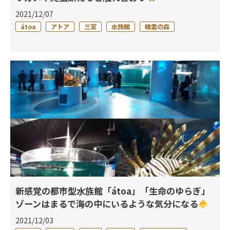
2021/12/07
átoa
アトア
三宮
水族館
精霊の森
新感覚の都市型水族館「átoa」「生命のゆらぎ」
ゾーンはまるで海の中にいるような気分になる
2021/12/03