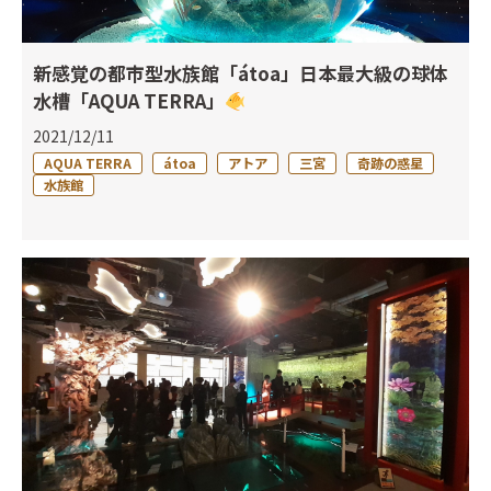
新感覚の都市型水族館「átoa」日本最大級の球体
水槽「AQUA TERRA」
2021/12/11
AQUA TERRA
átoa
アトア
三宮
奇跡の惑星
水族館