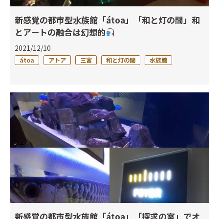
新感覚の都市型水族館「átoa」「和と灯の間」和
とアートの融合は幻想的
2021/12/10
átoa
アトア
三宮
和と灯の間
水族館
新感覚の都市型水族館「átoa」「探求の室」でオ