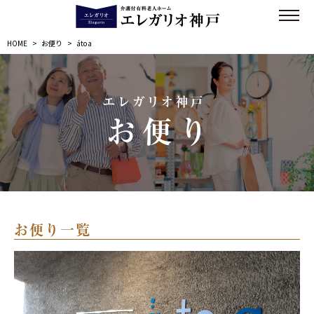
HOME
>
お便り
>
átoa
エレガリオ神戸
お便り
お便り一覧