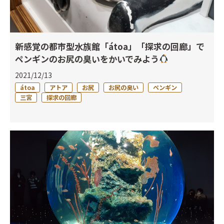
新感覚の都市型水族館「átoa」「探求の回廊」で
ペンギンのお尻の臭いをかいでみよう
2021/12/13
átoa
アトア
お尻
お尻の臭い
ペンギン
三宮
探求の回廊