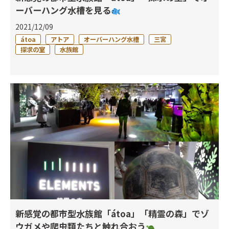
ーバーハング水槽を見る
2021/12/09
átoa
アトア
オーバーハング水槽
三宮
探求の室
水族館
新感覚の都市型水族館「átoa」「精霊の森」でゾ
ウガメや爬虫類たちと触れ合おう