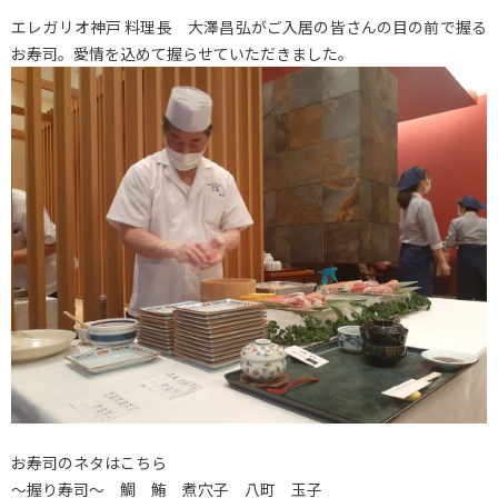
エレガリオ神戸 料理長 大澤昌弘がご入居の皆さんの目の前で握る
お寿司。愛情を込めて握らせていただきました。
お寿司のネタはこちら
～握り寿司～ 鯛 鮪 煮穴子 八町 玉子