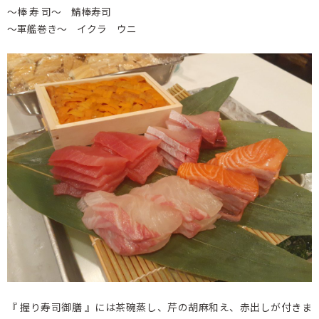
～棒 寿 司～ 鯖棒寿司
～軍艦巻き～ イクラ ウニ
『 握り寿司御膳 』には茶碗蒸し、芹の胡麻和え、赤出しが付きま