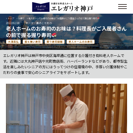
>
トップ
>
お便り
> 老人ホームのお寿司のお味は？料理長がご入居者さんの前で握る握り寿司
2022/02/18
テーマ：食のこだわり
老人ホームのお寿司のお味は？料理長がご入居者さん
の前で握る握り寿司
大澤昌弘
振る舞い寿司
握り寿司御膳
老人ホームのお寿司
エレガリオ神戸は神戸市中央区海岸通に位置する介護付き有料老人ホームで
す。近隣には大丸神戸店や元町商店街、ハーバーランドなどがあり、都市型生
活を楽しみたいシニアの方にはうってつけの住環境の中、手厚い介護体制やこ
だわりの食事で安心のシニアライフをサポートします。