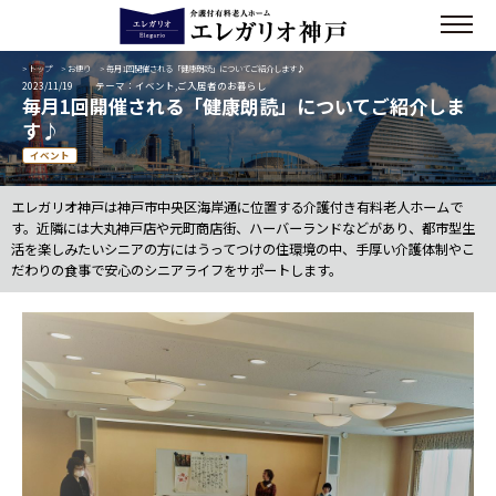
>
トップ
>
お便り
> 毎月1回開催される「健康朗読」についてご紹介します♪
2023/11/19
テーマ：イベント,ご入居者のお暮らし
毎月1回開催される「健康朗読」についてご紹介しま
す♪
イベント
エレガリオ神戸は神戸市中央区海岸通に位置する介護付き有料老人ホームで
す。近隣には大丸神戸店や元町商店街、ハーバーランドなどがあり、都市型生
活を楽しみたいシニアの方にはうってつけの住環境の中、手厚い介護体制やこ
だわりの食事で安心のシニアライフをサポートします。