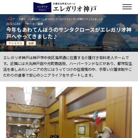
>
トップ
>
お便り
> 今年もあわてんぼうのサンタクロースがエレガリオ神戸へやってきました♪
2023/12/04
テーマ：装飾
今年もあわてんぼうのサンタクロースがエレガリオ神
戸へやってきました♪
クリスマス
装飾
エレガリオ神戸は神戸市中央区海岸通に位置する介護付き有料老人ホームで
す。近隣には大丸神戸店や元町商店街、ハーバーランドなどがあり、都市型生
活を楽しみたいシニアの方にはうってつけの住環境の中、手厚い介護体制やこ
だわりの食事で安心のシニアライフをサポートします。