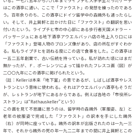
いる。一七六五年から六八年までライプチヒ大学学生だったゲーテ
はこの酒亭に通い、ここで「ファウスト」の発想を練ったのであろ
う。百年余りのち、この酒亭にドイツ留学中の森鴎外も通ったらし
い。そして、井上巽軒と出かけた日に「ファウスト」の翻訳を思い
付いたという。ライプチヒ市の中心部にある歩行者天国メドラー・
パッサージュにある地下酒亭アウエルバッハ店の地上入り口には
「ファウスト」登場人物のブロンズ像があり、店の所在がすぐわか
る。私もライプチヒを訪ねる度にこの店で食事をした。この酒亭は
一五二五年創業で、古い伝統を持っている。私が訪れた頃にはまだ
無かったが、Ｆ．ポーレンツによって描かれたフレスコ画（図）が
二〇〇九年にこの酒亭に掲げられたという。
（註：Kellerは本来「地下室」の意であるが、しばしば酒亭やレス
トランという意味に使われる。それはアウエルバッハ酒亭もそうだ
が、レｓトランが地下にあるからである。例えば各地の「市役所レ
ストラン」は“Rathauskeller”という）
この画を見て不思議に思うのは、留学時の森鴎外（軍服姿、左）と
老年の紋服姿で完成した「ファウスト」の訳本を手にした鴎外
（右）が同時に座っている。鴎外の訳本が出版されたのは一九一三
年で、それから鴎外の死の年一九二二年までの間に井上巽軒とこの