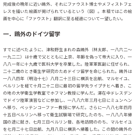
完成後の晩年に近い鴎外、それにファウスト博士やメフィストフェ
レスを描いた絵画が掲げられているという（図）。本稿ではこの絵
画を中心に「ファウスト」翻訳に至る経過について一望したい。
一．鴎外のドイツ留学
すでに述べたように、津和野生まれの森鴎外（林太郎、一八六二～
一九二二）は十歳で父とともに上京、年齢を偽って帝大に入り、一
八八一年に十九歳で医科大学を卒業した。陸軍軍医副に任ぜられ、
二十二歳のとき衛生学研究のためドイツ留学を命じられた。鴎外は
一八八四年（明治十七）八月二十三日に横浜を出航、マルセイユ、
ベルリンを経て十月二十二日に最初の留学先ライプチヒへ着き、こ
の地の大学衛生学教室でホフマン教授に学んだ。滞在中ドレスデン
でドイツ陸軍演習などに参加し、一八八六年三月七日にミュンヘン
へ移り、ペッテンコーファー教授に学んだ。さらに一八八七年四月
十五日ベルリンへ移って衛生試験場で研究したのち、一八八八年帰
国の途に就き、七月三日ベルリン發、各地訪問ののち、マルセイユ
を七月二十七日出航、九月八日に横浜へ帰着した。この間の鴎外の