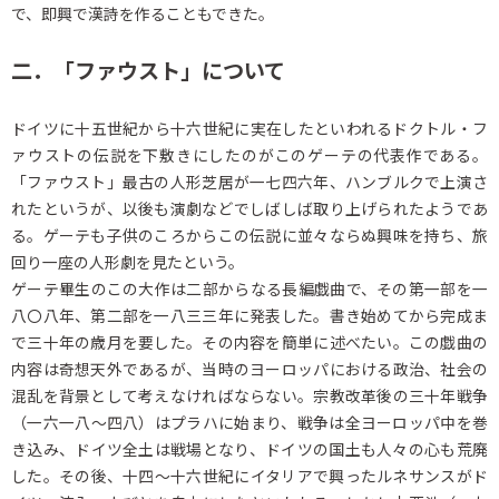
で、即興で漢詩を作ることもできた。
二．「ファウスト」について
ドイツに十五世紀から十六世紀に実在したといわれるドクトル・フ
ァウストの伝説を下敷きにしたのがこのゲーテの代表作である。
「ファウスト」最古の人形芝居が一七四六年、ハンブルクで上演さ
れたというが、以後も演劇などでしばしば取り上げられたようであ
る。ゲーテも子供のころからこの伝説に並々ならぬ興味を持ち、旅
回り一座の人形劇を見たという。
ゲーテ畢生のこの大作は二部からなる長編戯曲で、その第一部を一
八〇八年、第二部を一八三三年に発表した。書き始めてから完成ま
で三十年の歳月を要した。その内容を簡単に述べたい。この戯曲の
内容は奇想天外であるが、当時のヨーロッパにおける政治、社会の
混乱を背景として考えなければならない。宗教改革後の三十年戦争
（一六一八～四八）はプラハに始まり、戦争は全ヨーロッパ中を巻
き込み、ドイツ全土は戦場となり、ドイツの国土も人々の心も荒廃
した。その後、十四～十六世紀にイタリアで興ったルネサンスがド