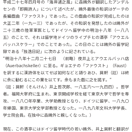
平成二十七年四月号の「海岸通之風」に森鴎外が翻訳したアンデル
センの「即興詩人」について述べたが、鴎外最後の和訳はゲーテの
長編戯曲「ファウスト」であった。この戯曲の和訳が完成したのは
大正二年（一九一三）であったが、その和訳を発想したのは鴎外が
二十三歳の陸軍軍医としてドイツへ留学中の明治十八年（一八八
五）のことで、それは留学地ドイツのライプチヒの酒亭「アウエル
バッハスケラー」でのことであった。この日のことは鴎外の留学記
録である「独逸日記」に次のように記されている。
“明治十八年十二月二十七日 （前略）夜井上とアウエルバッハ店
（Auerbachskeller）に至る。ギョエテの「ファウスト」（Faust）
を訳するに漢詩体を以てせば如何などと語りあひ、巽軒（註）は終
に余に勧むるにこの業を以てす。余もまた戯に之を諾す。“
（註；巽軒（そんけん）井上哲次郎、一八五六～一九四四）。哲学
者。福岡大宰府に生まれ、東京開成学校を経て東京大学で哲学を専
攻、一八八〇年卒業、大学助教授となり、ドイツに留学、一八九〇
年帰国、東京大学文学部教授となった。一八九八年文科大学学長、
学士院会員。在独中に森鴎外と親しくなった。）
現在、この酒亭にはドイツ留学時代の若い鴎外、井上巽軒と翻訳が