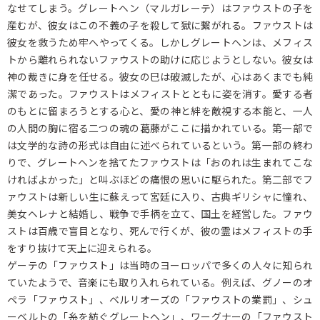
なせてしまう。グレートヘン（マルガレーテ）はファウストの子を
産むが、彼女はこの不義の子を殺して獄に繋がれる。ファウストは
彼女を救うため牢へやってくる。しかしグレートヘンは、メフィス
トから離れられないファウストの助けに応じようとしない。彼女は
神の裁きに身を任せる。彼女の巳は破滅したが、心はあくまでも純
潔であった。ファウストはメフィストとともに姿を消す。愛する者
のもとに留まろうとする心と、愛の神と絆を敵視する本能と、一人
の人間の胸に宿る二つの魂の葛藤がここに描かれている。第一部で
は文学的な詩の形式は自由に述べられているという。第一部の終わ
りで、グレートヘンを捨てたファウストは「おのれは生まれてこな
ければよかった」と叫ぶほどの痛恨の思いに駆られた。第二部でフ
ァウストは新しい生に蘇えって宮廷に入り、古典ギリシャに憧れ、
美女ヘレナと結婚し、戦争で手柄を立て、国土を経営した。ファウ
ストは百歳で盲目となり、死んで行くが、彼の霊はメフィストの手
をすり抜けて天上に迎えられる。
ゲーテの「ファウスト」は当時のヨーロッパで多くの人々に知られ
ていたようで、音楽にも取り入れられている。例えば、グノーのオ
ペラ「ファウスト」、ベルリオーズの「ファウストの業罰」、シュ
ーベルトの「糸を紡ぐグレートヘン」、ワーグナーの「ファウスト