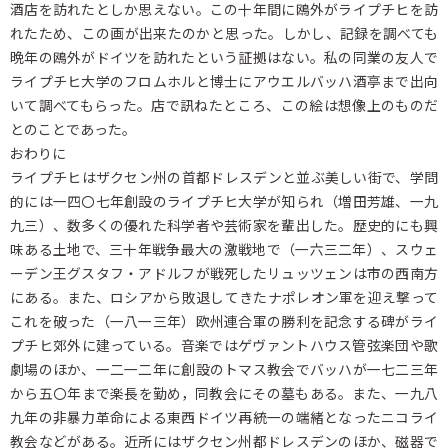
酒店を訪れたとしか思えない。この十年間に鴎外がライプチヒを訪
れたため、この画が出来たのかと思った。しかし、記録を調べても
晩年の鴎外がドイツを訪れたという証拠はない。私の同業の友人で
ライプチヒ大学のフロムホルと博士にアウエルバッハ酒亭まで出向
いて調べてもらった。店で訊ねたところ、この絵は想像上のものだ
とのことであった。
おわりに
ライプチヒはザクセン州の首都ドレスデンと並ぶ美しい街で、学問
的には一四〇七年創設のライプチヒ大学が知られ（増田芳雄、一九
九三）、数多くの優れた科学者や芸術家を輩出した。歴史的にも興
味ある土地で、三十年戦争最大の激戦地で（一六三二年）、スウェ
ーデン王グスタフ・アドルフが戦死したリュッツェンは市の西南方
にある。また、ロシアから敗退してきたナポレオン軍を迎え撃って
これを破った（一八一三年）欧州連合軍の勝利を記念する碑がライ
プチヒ郊外に建っている。音楽ではゲヴァントハウス管弦楽団や歌
劇場のほか、一二一二年に創設のトマス教会でバッハが一七二三年
から五〇年まで楽長を勤め，同教会にその墓もある。また、一九八
九年の非暴力革命による東西ドイツ再統一の端緒となったニコライ
教会などがある。近所にはザクセン州都ドレスデンのほか、磁器で