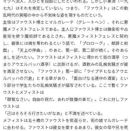
イツへ流入、人びとを自由にしたといわれる。しかし小栗浩（一九
七九）はそれを肯定していない。つまり、「ファウスト」はこの動
乱時代の冥暗の中から不気味な姿を現すものだという。
主役はファウスト博士とマルガレーテ（グレートヘン）、それに悪
魔メフィストフェレスである。主人公ファウスト博士は錬金術や占
星術を使う魔術師であるとされ、悪魔メフィストフェレスと契約
し、最後には魂を奪われるという話で、「プロローグ」、献辞と前
戯」、「天上の序曲」、のあと、第一部、第二部が続く。そのあら
ましを述べたい。ファウストはメフィストに導かれて街の酒亭（つ
まりアウエルバッハ酒亭）に出掛けるが、酒飲みの乱痴気騒ぎが彼
を満足させない。「ファウスト」第一部に「ライプチヒなるアウエ
ルバッハの穴倉」とする章があり、「面白げなる連中の酒宴」とい
う部分で学生たちの乱痴気騒ぎが描写されている。ここで暫くファ
ウストとメフィストは
「御覧なさい。自由の民だ。あれが鼓腹の楽だ」。これに対しファ
ウストは
「己はそろそろ行きたいがなあ」と不満を述べている。
メフィストは五十歳のファウストを若返らせ、街の娘マルガレーテ
に会わせる。ファウストは彼女を愛するあまり。彼女の母や兄を死