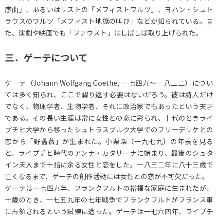
序曲」、あるいはリストの「メフィストワルツ」、ヨハン・シュト
ラウスのワルツ「メフィスト地獄の叫び」などが知られている。ま
た、演劇や映画でも「ファウスト」はしばしば取り上げられた。
三．ゲーテについて
ゲーテ（Johann Wolfgang Goethe, 一七四九～一八三二）につい
ては多く知られ、ここで繰り返す必要はないだろう。彼は詩人だけ
でなく、物理学者、生物学者、それに政治家でもあったという天才
である。その長い生涯は常に女性との恋に彩られ、十代のときライ
プチヒ大学から移ったシュトラスブルク大学でのフリーデリケとの
恋から「野薔薇」が生まれた。小栗浩（一九七九）の年表を見る
と、ライプチヒ時代のアンナ・カタリーナに始まり、最後のシュタ
イン夫人まで十指に余る女性と恋をした。一八三二年に八十三歳で
亡くなるまで、ゲーテの創作活動には女性との恋が不可欠だった。
ゲーテは一七四九年、フランクフルトの裕福な家庭に生まれたが、
十歳のとき、一七五九年の七年戦争でフランクフルトがフランス軍
に占領されるという試練に遭った。ゲーテは一七六四年、ライプチ