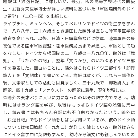
経験は「独逸日記」に詳しいが、最近、私の高等学校時代の同級
生・武智秀夫医学博士が詳しい資料に基づいた「軍医森鴎外のドイ
ツ留学」（二〇一四）を出版した。
ライプチヒ、ミュンヘン、そしてベルリンでドイツの衛生学を学ん
で一八八八年、二十六歳のとき帰国した鴎外は直ちに陸軍軍医学校
教官を命じられ、以後、日清・日露戦争などに従軍、陸軍軍医の最
高位である陸軍軍医総監・陸軍医務局長まで昇進し、軍医として功
をなした。ドイツから帰国後の二十八歳の一八九〇年、鴎外は「舞
姫」、「うたかたの記」、翌年「文づかひ」のいわゆるドイツ三部
作を発表した。面白いことに、鴎外はこれらドイツ三部作や「即興
詩人」を「文語体」で書いている。詳細は省くが、これら三部作以
後、文筆家としての活動も目覚ましく、三十九歳で「即教詩人」の
翻訳、四十九歳で「ファウスト」の翻訳に着手、翌年脱稿した。
森鴎外の天才ぶりに大いに力になったのはその語学力であろう。幼
時にはオランダ語を学び、以後はもっぱらドイツ語の勉強に集中
し、読み書きはもちろん会話にも不自由なかったという。鴎外は
「独逸日記」でもドイツ語をしばしば用いているが、彼のドイツ語
については植田敏郎（一九九三）が詳しく論じている。鴎外はさら
にドイツ留学中に英語も学んだ。幼時から漢文にも親しんでいたの