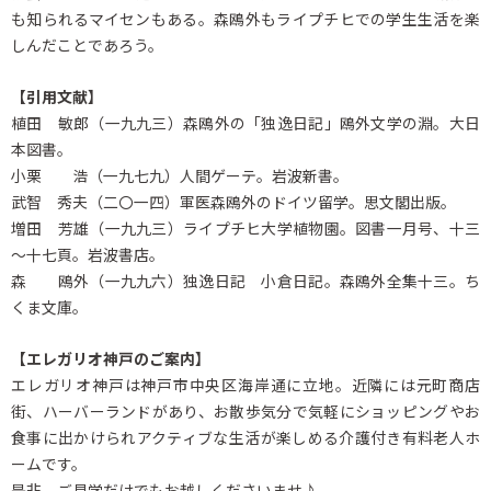
も知られるマイセンもある。森鴎外もライプチヒでの学生生活を楽
しんだことであろう。
【引用文献】
植田 敏郎（一九九三）森鴎外の「独逸日記」鴎外文学の淵。大日
本図書。
小栗 浩（一九七九）人間ゲーテ。岩波新書。
武智 秀夫（二〇一四）軍医森鴎外のドイツ留学。思文閣出版。
増田 芳雄（一九九三）ライプチヒ大学植物園。図書一月号、十三
～十七頁。岩波書店。
森 鴎外（一九九六）独逸日記 小倉日記。森鴎外全集十三。ち
くま文庫。
【エレガリオ神戸のご案内】
エレガリオ神戸は神戸市中央区海岸通に立地。近隣には元町商店
街、ハーバーランドがあり、お散歩気分で気軽にショッピングやお
食事に出かけられアクティブな生活が楽しめる介護付き有料老人ホ
ームです。
是非、ご見学だけでもお越しくださいませ♪