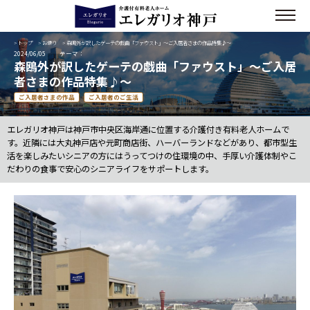
>
トップ
>
お便り
> 森鴎外が訳したゲーテの戯曲「ファウスト」～ご入居者さまの作品特集♪～
2024/06/05
テーマ：
森鴎外が訳したゲーテの戯曲「ファウスト」～ご入居
者さまの作品特集♪～
ご入居者さまの作品
ご入居者のご生活
エレガリオ神戸は神戸市中央区海岸通に位置する介護付き有料老人ホームで
す。近隣には大丸神戸店や元町商店街、ハーバーランドなどがあり、都市型生
活を楽しみたいシニアの方にはうってつけの住環境の中、手厚い介護体制やこ
だわりの食事で安心のシニアライフをサポートします。