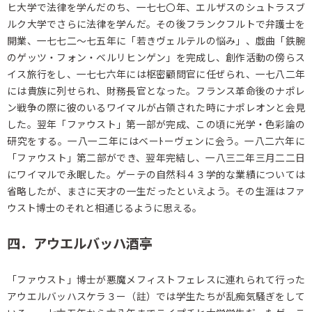
ヒ大学で法律を学んだのち、一七七〇年、エルザスのシュトラスブ
ルク大学でさらに法律を学んだ。その後フランクフルトで弁護士を
開業、一七七二～七五年に「若きヴェルテルの悩み」、戯曲「鉄腕
のゲッツ・フォン・ベルリヒンゲン」を完成し、創作活動の傍らス
イス旅行をし、一七七六年には枢密顧問官に任ぜられ、一七八二年
には貴族に列せられ、財務長官となった。フランス革命後のナポレ
ン戦争の際に彼のいるワイマルが占領された時にナポレオンと会見
した。翌年「ファウスト」第一部が完成、この頃に光学・色彩論の
研究をする。一八一二年にはベーﾄーヴェンに会う。一八二六年に
「ファウスト」第二部ができ、翌年完結し、一八三二年三月二二日
にワイマルで永眠した。ゲーテの自然科４３学的な業績については
省略したが、まさに天才の一生だったといえよう。その生涯はファ
ウスト博士のそれと相通じるように思える。
四．アウエルバッハ酒亭
「ファウスト」博士が悪魔メフィストフェレスに連れられて行った
アウエルバッハスケラ３ー（註）では学生たちが乱痴気騒ぎをして