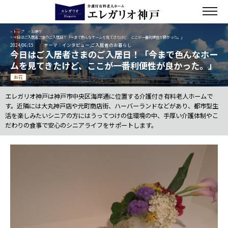
>
トップ
>
お便り
> 今日はご入居者さまのご入居日！「今まで色んなホームを見てきたけど、ここが一番利便性が良かった。」
2024/06/15
テーマ：インタビュー,ご入居者のお暮らし
今日はご入居者さまのご入居日！「今まで色んなホー
ムを見てきたけど、ここが一番利便性が良かった。」
お花
エレガリオ神戸は神戸市中央区海岸通に位置する介護付き有料老人ホームで
す。近隣には大丸神戸店や元町商店街、ハーバーランドなどがあり、都市型生
活を楽しみたいシニアの方にはうってつけの住環境の中、手厚い介護体制やこ
だわりの食事で安心のシニアライフをサポートします。