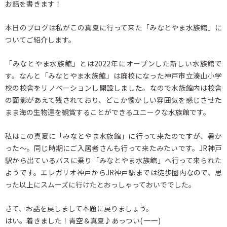
お話を書きます！
本日のブログは私がこの真夏に行って来た「みなとやま水族館」に
ついてご紹介します。
「みなとやま水族館」とは2022年にオープンした新しい水族館で
す。なんと「みなとやま水族館」は廃校になった神戸市立湊山小学
校の校舎をリノベーションし開設しました。なので水族館内は校舎
の面影があえて残されており、どこか懐かしい雰囲気を感じさせた
まま海の生物達を観賞することができるユニークな水族館です。
私はこの真夏に「みなとやま水族館」に行って来たのですが、暑か
った～。同じ時期にご入居者さんも行って来たみたいです。JR神戸
駅から出ているバスに乗り「みなとやま水族館」へ行って来られた
ようです。エレガリオ神戸からJR神戸駅までは徒歩圏内なので、思
った以上にスムーズに行けたとおっしゃっておいででした。
さて、お話を戻しまして本題に戻りましょう。
はい。着きました！青空＆真夏♪あっつい( 一一)