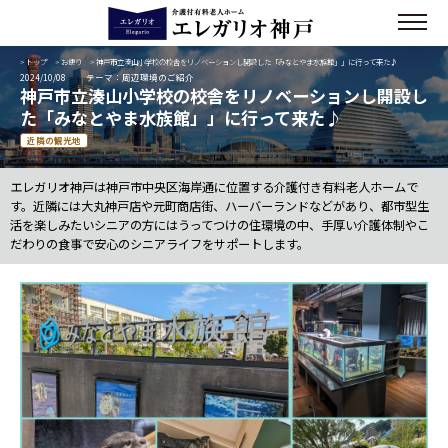
>
トップ
>
お便り
> 神戸市立湊山小学校の校舎をリノベーションし開設した「みなとやま水族館」」に行って来た♪
2024/10/08
テーマ：周辺環境のご紹介
神戸市立湊山小学校の校舎をリノベーションし開設し
た「みなとやま水族館」」に行って来た♪
近隣の観光地
エレガリオ神戸は神戸市中央区海岸通に位置する介護付き有料老人ホームで
す。近隣には大丸神戸店や元町商店街、ハーバーランドなどがあり、都市型生
活を楽しみたいシニアの方にはうってつけの住環境の中、手厚い介護体制やこ
だわりの食事で安心のシニアライフをサポートします。