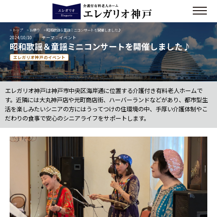
>
トップ
>
お便り
> 昭和歌謡＆童謡ミニコンサートを開催しました♪
2024/10/10
テーマ：イベント
昭和歌謡＆童謡ミニコンサートを開催しました♪
エレガリオ神戸のイベント
エレガリオ神戸は神戸市中央区海岸通に位置する介護付き有料老人ホームで
す。近隣には大丸神戸店や元町商店街、ハーバーランドなどがあり、都市型生
活を楽しみたいシニアの方にはうってつけの住環境の中、手厚い介護体制やこ
だわりの食事で安心のシニアライフをサポートします。