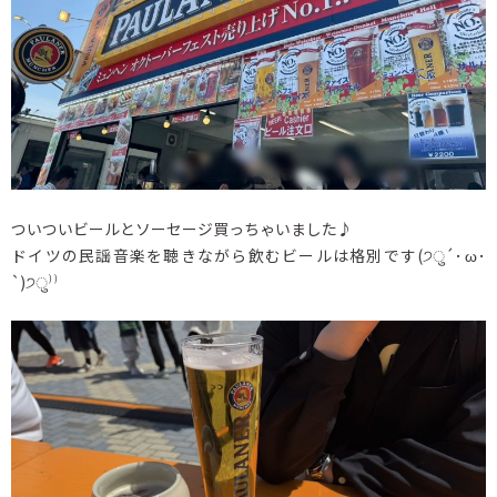
ついついビールとソーセージ買っちゃいました♪
ドイツの民謡音楽を聴きながら飲むビールは格別です(੭ु´･ω･
`)੭ु⁾⁾