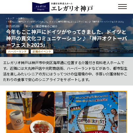
>
トップ
>
お便り
> 今年もここ神戸にドイツがやってきました。ドイツと神戸の異文化コミュニケーション♪「神戸オクトーバーフェスト2025」
2025/05/09
テーマ：周辺環境のご紹介
今年もここ神戸にドイツがやってきました。ドイツと
神戸の異文化コミュニケーション♪「神戸オクトーバ
ーフェスト2025」
ハーバーランド
近隣のイベント
エレガリオ神戸は神戸市中央区海岸通に位置する介護付き有料老人ホームで
す。近隣には大丸神戸店や元町商店街、ハーバーランドなどがあり、都市型生
活を楽しみたいシニアの方にはうってつけの住環境の中、手厚い介護体制やこ
だわりの食事で安心のシニアライフをサポートします。