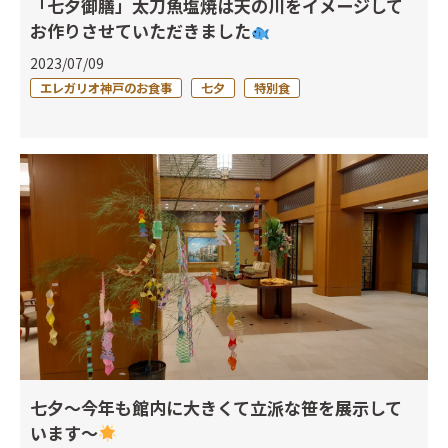
「七夕御膳」太刀魚塩焼は天の川をイメージして
お作りさせていただきました
2023/07/09
エレガリオ神戸のお食事
七夕
特別食
七夕～今年も館内に大きくて立派な笹を展示して
います～