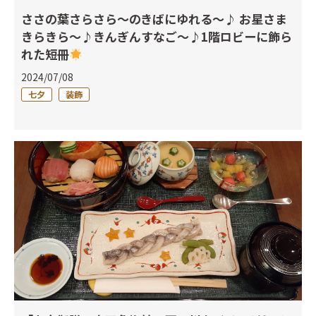
ささの葉さらさら～のきばにゆれる～♪ お星さま
きらきら～♪きんぎんすなご～♪1階ロビーに飾ら
れた短冊
2024/07/08
七夕
装飾