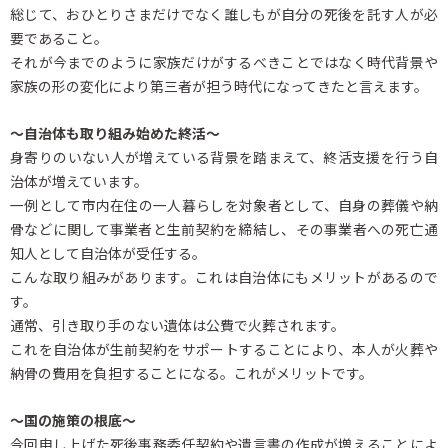
総じて、おひとりさまだけでなく誰しもが自分の死後を託す人が必
要であること。
それが今までのように家族だけがするべきことではなく時代背景や
家族の形の変化により第三者が担う時代になってきたと言えます。
～自治体も取り組み始めた終活～
身寄りのいない人が増えている背景を踏まえて、終活支援を行う自
治体が増えています。
一例として市内在住の一人暮らしを対象者として、自身の葬儀や納
骨などに関して事業者と生前契約を締結し、その事業者への死亡通
知人として自治体が受任する。
こんな取り組みがあります。これは自治体にもメリットがあるので
す。
通常、引き取り手のない遺体は公費で火葬されます。
これを自治体が生前契約をサポートすることにより、本人が火葬や
納骨の費用を負担することになる。これがメリットです。
～国の施策の根底～
今回申し上げた死後事務委任契約や遺言書の作成が増えることによ