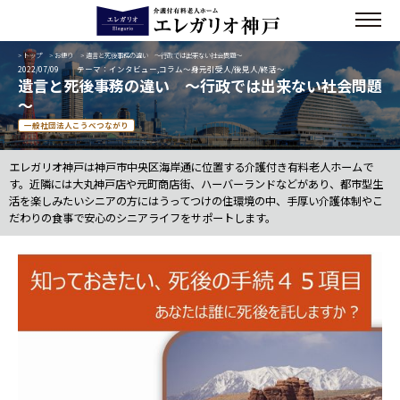
>
トップ
>
お便り
> 遺言と死後事務の違い ～行政では出来ない社会問題～
2022/07/09
テーマ：インタビュー,コラム～身元引受人/後見人/終活～
遺言と死後事務の違い ～行政では出来ない社会問題
～
一般社団法人こうべつながり
エレガリオ神戸は神戸市中央区海岸通に位置する介護付き有料老人ホームで
す。近隣には大丸神戸店や元町商店街、ハーバーランドなどがあり、都市型生
活を楽しみたいシニアの方にはうってつけの住環境の中、手厚い介護体制やこ
だわりの食事で安心のシニアライフをサポートします。