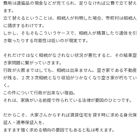
費用は遺留品の現金などが充てられ、足りなければ公費で立て替え
ます。
立て替えるということは、相続人が判明した場合、市町村は相続人
に請求するわけです。
しかし、そもそもこういうケースで、相続人が精算したり遺体を引
き取ったりする可能性は低いのが現実です。
それだけではなく相続がなされない状況が悪化すると、その結果空
き家問題に繋がっていきます。
行政が火葬まではしても、相続は出来ません。空き家である不動産
が残る、２次３次相続となり収拾がつかなくなり空き家が朽ちてい
く。
この件について行政が出来ない理由。
それは、家族がいる前提で作られている法律が要因のひとつです。
だからこそ、大家さんからすれば賃貸住宅を貸す時に求める身元保
証人・連帯保証人を、
ますます強く求める傾向の要因でもあると私は考えます。