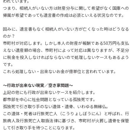
われています。
つまり、相続人がいない方は財産分与に関して希望がなく国庫への
帰属が希望であっても遺言書の作成は必須といえる状況なのです。
因みに、遺言書もなく相続人がいない方が亡くなった時はどうなる
のか？
市町村が対応します。しかし本人の財産が報酬である50万円も支払
えない遺産額の場合、市町村によって対応は異なりますが、不足分
に税金を投入しなければならないので処理しないケースもあるよう
です。
これら処理しない・出来ないお金が億単位と言われています。
～行政が出来ない現実／空き家問題～
上記の他にも行政が出来ないケースを紹介します。
都市部を中心に社会問題となっている孤独死です。
孤独死で引き取り手のない遺体・遺骨、いわゆる無縁仏。
この遺体・死者は行旅死亡人（こうりょしぼうにん）と呼ばれ、行
旅病人及行旅死亡人取扱法律に基づき、市町村が火葬し遺骨を保管
して引き取り手を待つことになります。