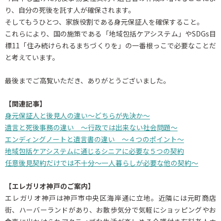
り、自分の死後を託す人が確保されます。
そしてもうひとつ、家族役割である身元保証人を確保すること。
これらにより、国の施策である「地域包括ケアシステム」やSDGs目
標11「住み続けられるまちづくりを」の一番根っこで必要なことだ
と考えています。
最後までご高覧いただき、ありがとうございました。
【関連記事】
身元保証人と後見人の違い～どちらが先決か～
遺言と死後事務の違い ～行政では出来ない社会問題～
エンディングノートと遺言書の違い ～４つのポイント～
地域包括ケアシステムに通じるシニアに必要な５つの契約
任意後見契約だけでは不十分～一人暮らしが必要な他の契約～
【エレガリオ神戸のご案内】
エレガリオ神戸は神戸市中央区海岸通に立地。近隣には元町商店
街、ハーバーランドがあり、お散歩気分で気軽にショッピングやお