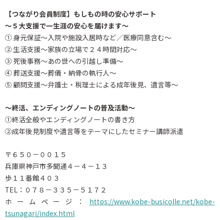
【つながり会員制度】もしもの時の安心サポート
～５大支援で一生涯の安心を届けます～
① 身元保証～入院や施設入居時など／医療同意含む～
② 生活支援～家族の立場で２４時間対応～
③ 死後事務～あの世への引越し準備～
④ 葬送支援～葬儀・納骨の執行人～
⑤ 顧問支援～弁護士・税理士による成年後見、遺言等～
～終活、エンディングノートの普及活動～
①終活全般やエンディングノートの書き方
②成年後見制度や遺言等をテーマにしたセミナー講師派遣
〒６５０－００１５
兵庫県神戸市多聞通４－４－１３
歩１１番館４０３
TEL：０７８－３３５－５１７２
ホームページ：
https://www.kobe-busicolle.net/kobe-
tsunagari/index.html