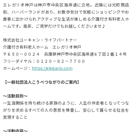
エレガリオ神戸は神戸市中央区海岸通に立地。近隣には元町商店
街、ハーバーランドがあり、お散歩気分で気軽にショッピングやお
食事に出かけられアクティブな生活が楽しめる介護付き有料老人ホ
ームです。是非、ご見学だけでもお越しくださいませ♪
株式会社ユーキャン・ライフパートナー
介護付き有料老人ホーム エレガリオ神戸
〒６５０－００２４ 兵庫県神戸市中央区海岸通６丁目２番１４号
フリーダイヤル：０１２０－８２－７７００
ホームページ：
https://elegario.com
【一般社団法人こうべつながりのご案内】
～活動目的～
一生涯関係を持ち続ける家族のように、人生の伴走者となってつな
がりを求めるすべての人の意思を尊重し、安心して暮らせる社会を
実現すること
～活動内容～