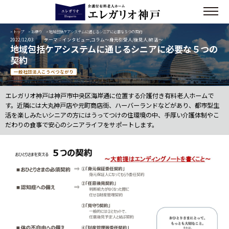
>
トップ
>
お便り
> 地域包括ケアシステムに通じるシニアに必要な５つの契約
2022/12/03
テーマ：インタビュー,コラム～身元引受人/後見人/終活～
地域包括ケアシステムに通じるシニアに必要な５つの
契約
一般社団法人こうべつながり
エレガリオ神戸は神戸市中央区海岸通に位置する介護付き有料老人ホームで
す。近隣には大丸神戸店や元町商店街、ハーバーランドなどがあり、都市型生
活を楽しみたいシニアの方にはうってつけの住環境の中、手厚い介護体制やこ
だわりの食事で安心のシニアライフをサポートします。