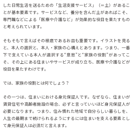
した日常生活を送るための「生活支援サービス」（＝土）があるこ
とが基本要素です。サービスなど、養分を含んだ土があればこそ、
専門職などによる「医療や介護など」が効果的な役目を果たすもの
と考えられています。
そもそもで言えばその根底であるお皿も重要です。イラストを見る
と、本人の選択と、本人・家族の心構えとあります。つまり、一番
下で支えている本人が選択する“意思”と“家族の役割”があってこ
そ、その上にある住まいやサービスが成り立ち、医療や介護などが
役目を果たすわけです。
では、家族の役割とは何でしょう？
その一つは、住まいにおける身元保証人です。なぜなら、住まいが
賃貸住宅や高齢者施設の場合、必ずと言っていいほど身元保証人が
必要になります。つまり、住み慣れた地域で自分らしい暮らしを、
人生の最期まで続けられるようにするには住まいを支える要素とし
て身元保証人は必須だと言えます。