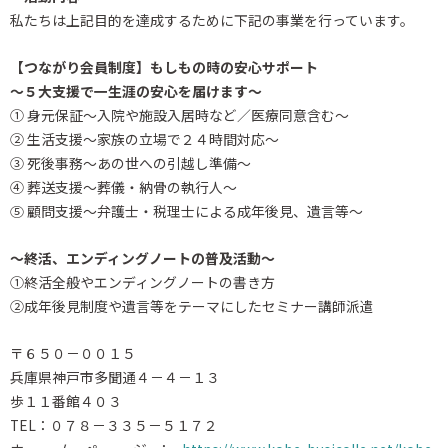
私たちは上記目的を達成するために下記の事業を行っています。
【つながり会員制度】もしもの時の安心サポート
～５大支援で一生涯の安心を届けます～
① 身元保証～入院や施設入居時など／医療同意含む～
② 生活支援～家族の立場で２４時間対応～
③ 死後事務～あの世への引越し準備～
④ 葬送支援～葬儀・納骨の執行人～
⑤ 顧問支援～弁護士・税理士による成年後見、遺言等～
～終活、エンディングノートの普及活動～
①終活全般やエンディングノートの書き方
②成年後見制度や遺言等をテーマにしたセミナー講師派遣
〒６５０－００１５
兵庫県神戸市多聞通４－４－１３
歩１１番館４０３
TEL：０７８－３３５－５１７２