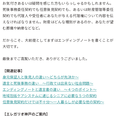
お気付きあるいは疑問を感じた方もいらっしゃるかもしれません。
死後事務委任契約でも任意後見契約でも、あるいは財産管理等委任
契約でも代理人や受任者にあなたが与える代理権について内容を伝
えなければなりません。財産はどんな種別があるのか、あなたが望
む葬儀や納骨などなど。
だからこそ、大前提としてまずはエンディングノートを書くことが
大切です。
最後までご高覧いただき、ありがとうございました。
【関連記事】
身元保証人と後見人の違い～どちらが先決か～
遺言と死後事務の違い ～行政では出来ない社会問題～
エンディングノートと遺言書の違い ～４つのポイント～
地域包括ケアシステムに通じるシニアに必要な５つの契約
任意後見契約だけでは不十分～一人暮らしが必要な他の契約～
【エレガリオ神戸のご案内】