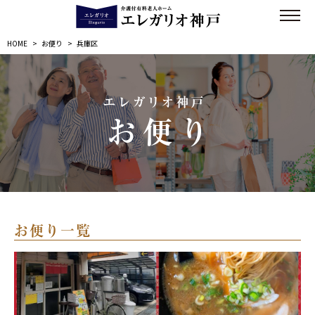
HOME
>
お便り
>
兵庫区
エレガリオ神戸
お便り
お便り一覧